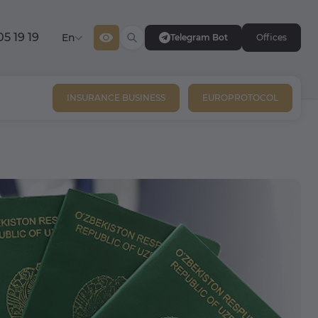
05 19 19
En
Telegram Bot
Offices
INSURANCE BUSINESS
EUROPROTOCOL