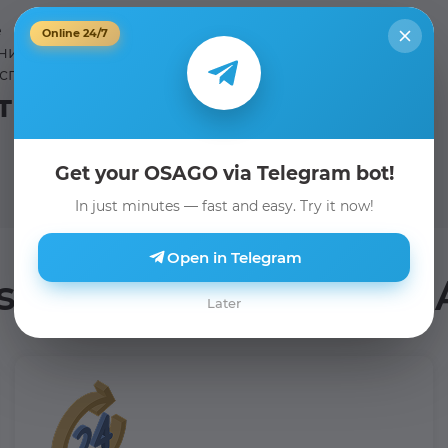
ие
Online 24/7
раницу
нспортного средства
ты:
Get your OSAGO via Telegram bot!
In just minutes — fast and easy. Try it now!
Open in Telegram
s of My Insurance for 
Later