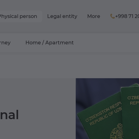
Physical person
Legal entity
More
+998 71 2
rney
Home / Apartment
nal